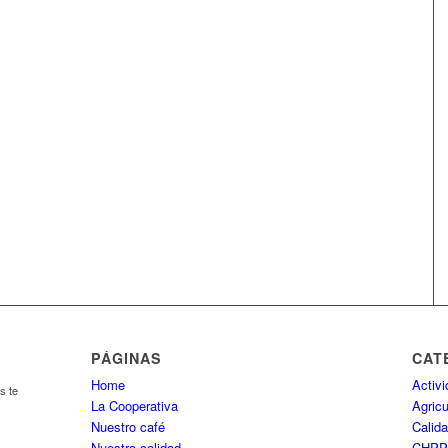
PÁGINAS
CAT
Home
Activ
s te
La Cooperativa
Agricu
Nuestro café
Calida
Nuestra calidad
CHP