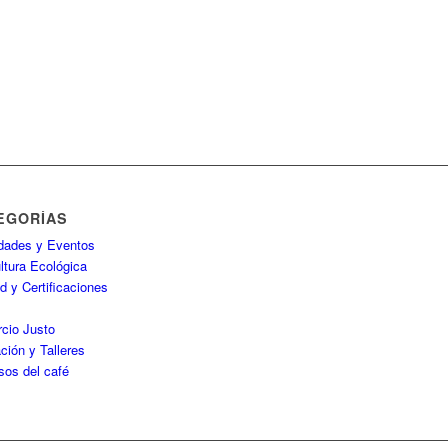
EGORÍAS
idades y Eventos
ltura Ecológica
d y Certificaciones
P
cio Justo
ción y Talleres
sos del café