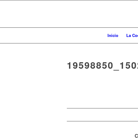
Inicio
La Co
19598850_150
C