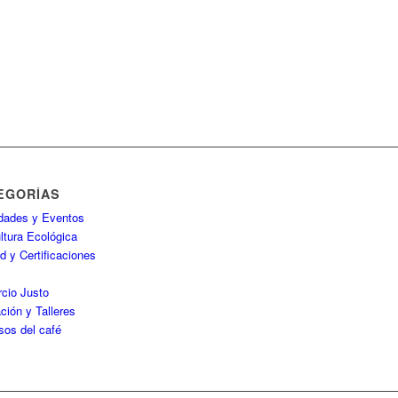
EGORÍAS
idades y Eventos
ltura Ecológica
d y Certificaciones
P
cio Justo
ción y Talleres
sos del café