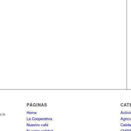
PÁGINAS
CAT
Home
Activ
s te
La Cooperativa
Agricu
Nuestro café
Calida
Nuestra calidad
CHP