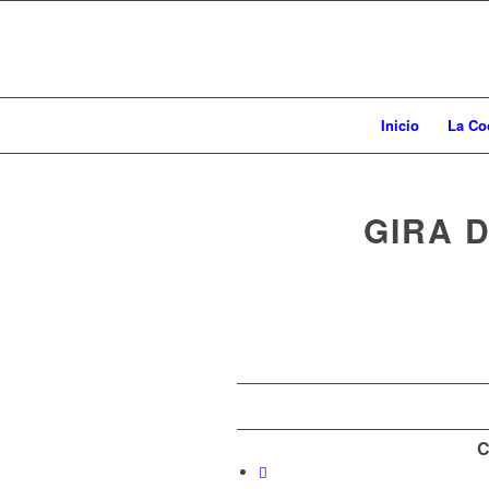
Inicio
La Co
GIRA 
C