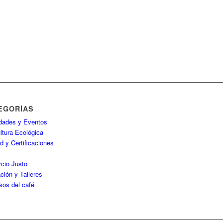
EGORÍAS
idades y Eventos
ltura Ecológica
d y Certificaciones
P
cio Justo
ción y Talleres
sos del café