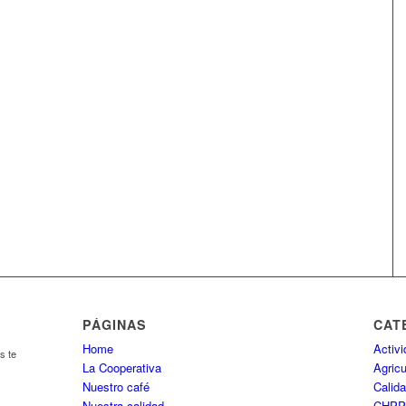
PÁGINAS
CAT
Home
Activ
s te
La Cooperativa
Agricu
Nuestro café
Calida
Nuestra calidad
CHP