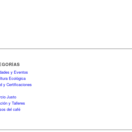
EGORÍAS
idades y Eventos
ltura Ecológica
d y Certificaciones
P
cio Justo
ción y Talleres
sos del café